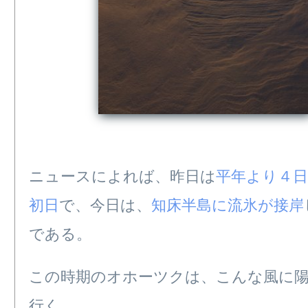
ニュースによれば、昨日は
平年より４日
初日
で、今日は、
知床半島に流氷が接岸
である。
この時期のオホーツクは、こんな風に
行く。