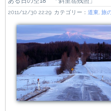
ある日の空18 「斜里岳残照」
2011/12/30 22:29
カテゴリー：
道東
,
旅