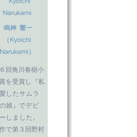
鳴神 響一
（Kyoichi
Narukami）
６回角川春樹小
賞を受賞し『私
愛したサムラ
の娘』でデビ
ーしました。
作で第３回野村