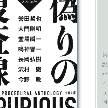
第
説
が
イ
ュ
同