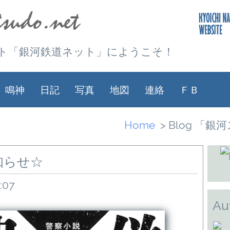
ト「銀河鉄道ネット」にようこそ！
鳴神
日記
写真
地図
連絡
ＦＢ
Home
> Blog 「
知らせ☆
:07
Au