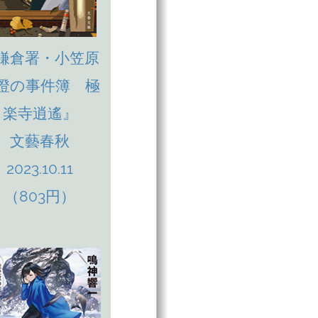
鎌倉署・小笠原
澄の事件簿 極
楽寺逍遙』
文藝春秋
2023.10.11
（803円）