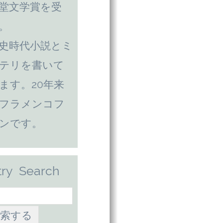
堂文学賞を受
。
史時代小説とミ
テリを書いて
ます。20年来
フラメンコフ
ンです。
try Search