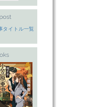
lpost
事タイトル一覧
oks