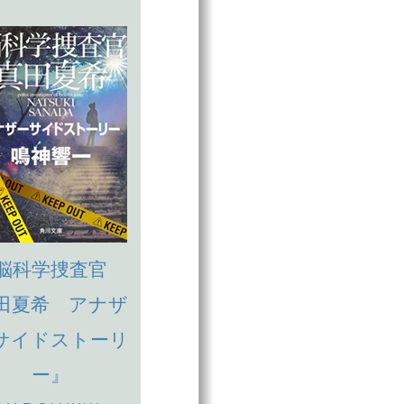
脳科学捜査官
田夏希 アナザ
サイドストーリ
ー』