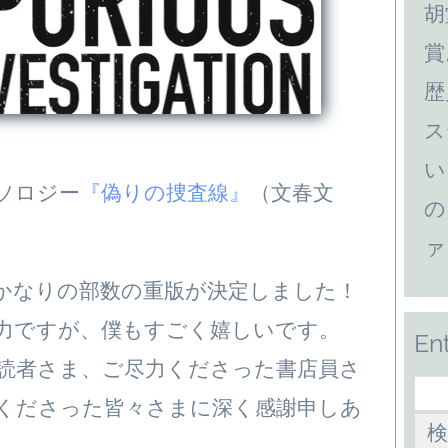
胡
賞
歴
ス
い
ソロジー
『偽りの捜査線』
（文春文
の
ァ
かなりの部数の重版が決定しました！
力ですが、僕もすごく嬉しいです。
En
読者さま、ご尽力くださった書店員さ
くださった皆々さまに深く感謝申しあ