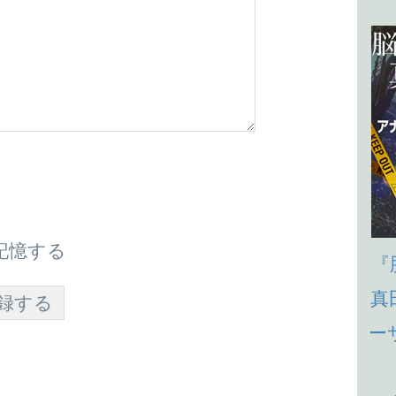
記憶する
『
真
ー