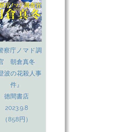
警察庁ノマド調
官 朝倉真冬
登波の花殺人事
件』
徳間書店
2023.9.8
（858円）