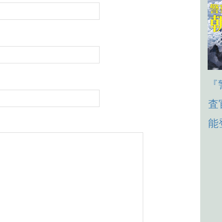
『
査
能