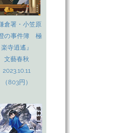
鎌倉署・小笠原
澄の事件簿 極
楽寺逍遙』
文藝春秋
2023.10.11
（803円）