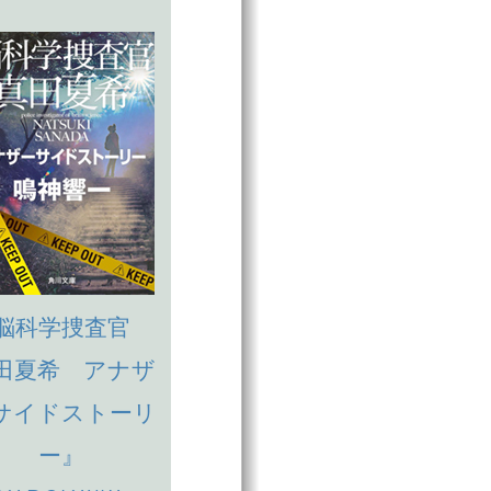
脳科学捜査官
田夏希 アナザ
サイドストーリ
ー』