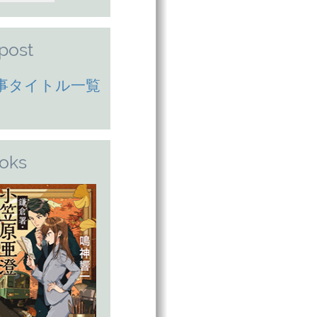
lpost
事タイトル一覧
oks