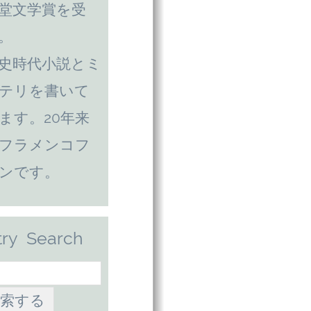
堂文学賞を受
。
史時代小説とミ
テリを書いて
ます。20年来
フラメンコフ
ンです。
try Search