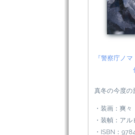
『警察庁ノマ
真冬の今度の
・装画：爽々
・装幀：アル
・ISBN：9784