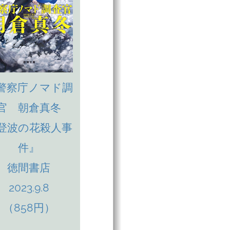
警察庁ノマド調
官 朝倉真冬
登波の花殺人事
件』
徳間書店
2023.9.8
（858円）