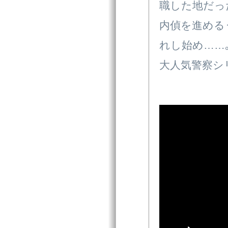
職した地だっ
内偵を進める
れし始め……
大人気警察シ