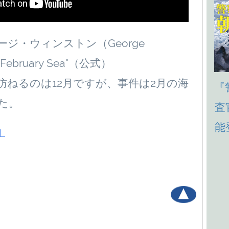
ジ・ウィンストン（George
 February Sea"（公式）
訪ねるのは12月ですが、事件は2月の海
『
た。
査
能
RL