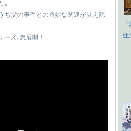
た｡
うち父の事件との奇妙な関連が見え隠
『
｡
亜
リーズ､急展開！