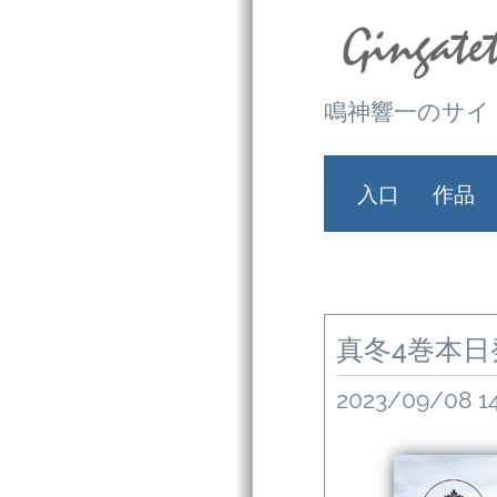
鳴神響一のサイ
入口
作品
真冬4巻本
2023/09/08 14