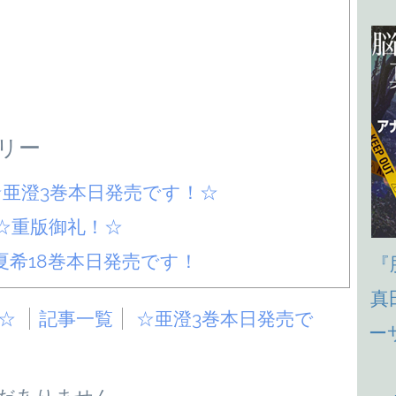
リー
☆亜澄3巻本日発売です！☆
☆重版御礼！☆
夏希18巻本日発売です！
『
真
☆
記事一覧
☆亜澄3巻本日発売で
ー