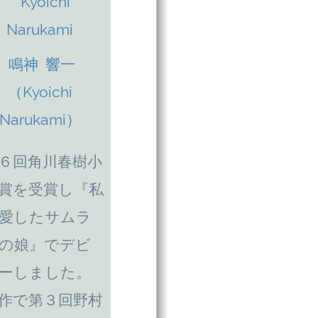
鳴神 響一
（Kyoichi
Narukami）
６回角川春樹小
賞を受賞し『私
愛したサムラ
の娘』でデビ
ーしました。
作で第３回野村