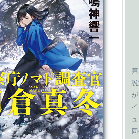
第
説
が
イ
ュ
同