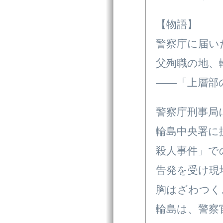
【物語】
警察庁に届い
父殉職の地、
――「上層部
警察庁刑事局
輪島中央署に
殺人事件」で
告発を受け現
胸はざわつく
輪島は、警察