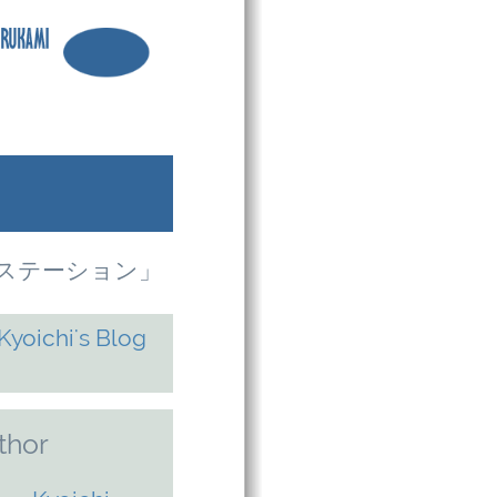
銀河ステーション」
thor