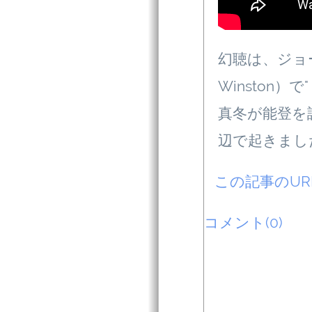
幻聴は、ジョー
Winston）で"
真冬が能登を
辺で起きまし
この記事のU
コメント(0)