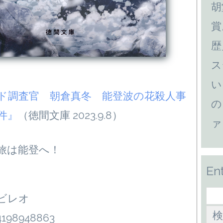
胡
賞
歴
ス
い
ド調査官 朝倉真冬 能登波の花殺人事
の
件』
（徳間文庫 2023.9.8）
ァ
旅は能登へ！
En
ビレオ
198948863