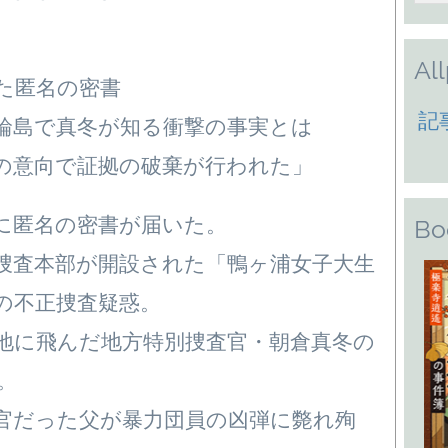
Al
た匿名の密書
記
輪島で真冬が知る衝撃の事実とは
の意向で証拠の破棄が行われた」
に匿名の密書が届いた。
Bo
捜査本部が開設された「鴨ヶ浦女子大生
の不正捜査疑惑。
地に飛んだ地方特別捜査官・朝倉真冬の
。
官だった父が暴力団員の凶弾に斃れ殉