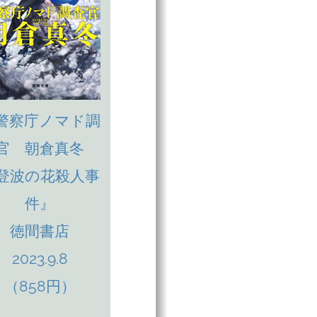
警察庁ノマド調
官 朝倉真冬
登波の花殺人事
件』
徳間書店
2023.9.8
（858円）