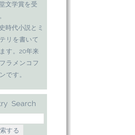
堂文学賞を受
。
史時代小説とミ
テリを書いて
ます。20年来
フラメンコフ
ンです。
try Search