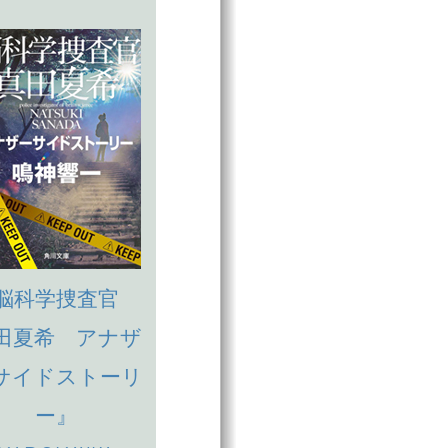
脳科学捜査官
田夏希 アナザ
サイドストーリ
ー』