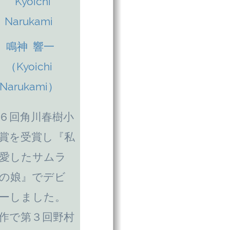
鳴神 響一
（Kyoichi
Narukami）
６回角川春樹小
賞を受賞し『私
愛したサムラ
の娘』でデビ
ーしました。
作で第３回野村