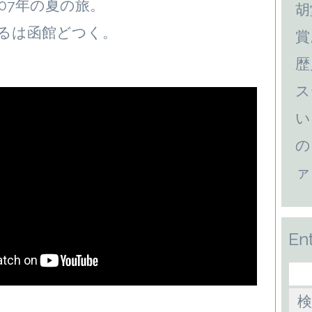
07年の夏の旅。
胡
るは函館どつく。
賞
歴
ス
い
の
ァ
En