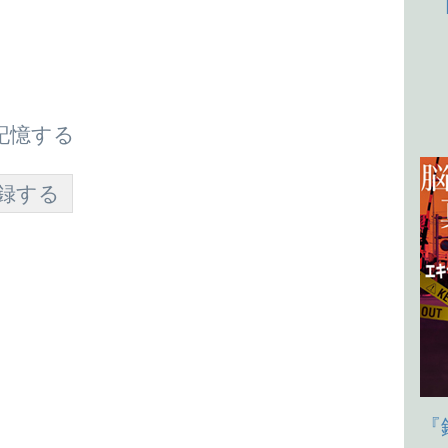
記憶する
『