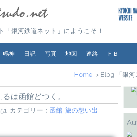
ト「銀河鉄道ネット」にようこそ！
鳴神
日記
写真
地図
連絡
ＦＢ
Home
> Blog 「
えるは函館どつく。
:51
カテゴリー：
函館
,
旅の想い出
Au