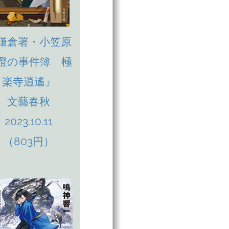
鎌倉署・小笠原
澄の事件簿 極
楽寺逍遙』
文藝春秋
2023.10.11
（803円）