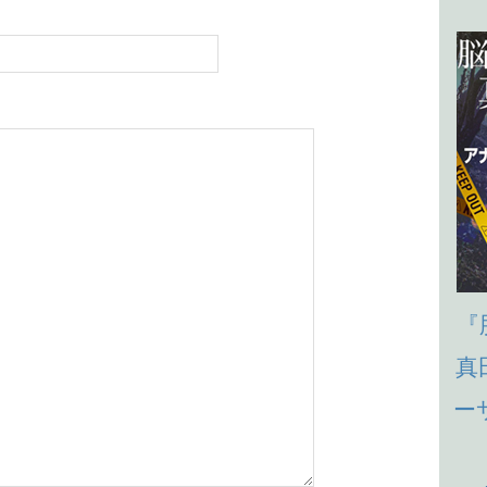
『
真
ー