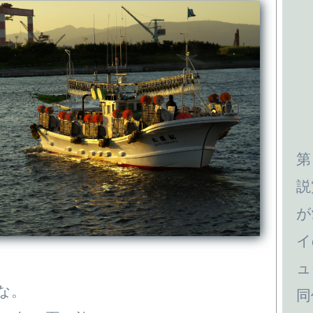
第
説
が
イ
ュ
な。
同