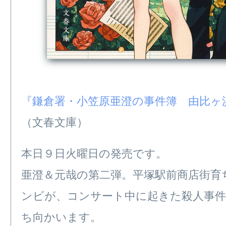
『鎌倉署・小笠原亜澄の事件簿 由比ヶ
（文春文庫）
本日９日火曜日の発売です。
亜澄＆元哉の第二弾。平塚駅前商店街育
ンビが、コンサート中に起きた殺人事件
ち向かいます。