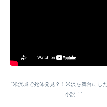
"米沢城で死体発見？！米沢を舞台にし
ー小説！"